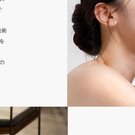
で
技術
を
の