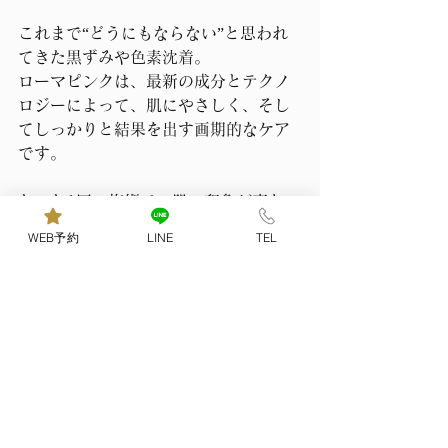
これまで“どうにもならない”と思われ
てきた黒ずみや色素沈着。
ローマピンクは、最新の成分とテクノ
ロジーによって、肌にやさしく、そし
てしっかりと結果を出す画期的なケア
です。
たった1回の施術で、肌の印象が変わ
る。
WEB予約
LINE
TEL
鏡を見るたびに、前向きな気持ちにな
れる。
そんな変化を、ぜひあなた自身の肌で
実感してください。