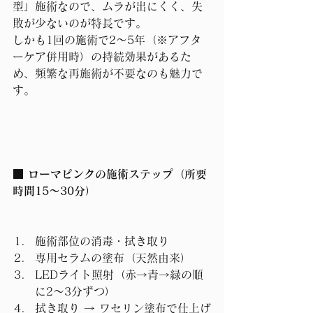
型」施術なので、ムラが出にくく、失
敗が少ないのが特長です。
しかも1回の施術で2〜5年（※アフタ
ーケア併用時）の持続効果があるた
め、頻繁な再施術が不要なのも魅力で
す。
■ ローマピンクの施術ステップ（所要
時間15〜30分）
施術部位の消毒・拭き取り
専用セラムの塗布（天然由来）
LEDライト照射（赤→青→緑の順
に2〜3分ずつ）
拭き取り → ワセリン塗布で仕上げ